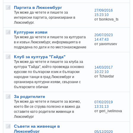
Партита в Люксембург
27/09/2016
Тук може да четете и пишете за
15:23:10
интересни партита, организирани в
от tsonkova_ts
Люксембург.
Културни изяви
20/07/2023
Тук може да четете и пишете за културата
14:47:43
в и извън Люксембург, информацията е
от yavorrusev
подредена по дати и по местонахождение
Клуб за култура "Гайда"
Тук може да четете и пишете за клуба за
култура "Гайда", който провежда основно
14/03/2017
курсове по български език и български
10:22:10
от Tchavdar
народни танци в град Люксембург и
организира културни изяви, свързани с
българските обичаи
За родителите
Тук може да четете и пишете за всичко,
07/02/2019
което Ви се струва полезно и важно да
13:31:13
от geri_ivelinova
оставите като родители живеещи в
Люксембург
Съвети на живеещи в
Люксембург
05/12/2020