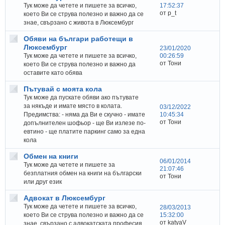
Тук може да четете и пишете за всичко,
17:52:37
от p_t
което Ви се струва полезно и важно да се
знае, свързано с живота в Люксембург
Обяви на българи работещи в
Люксембург
23/01/2020
Тук може да четете и пишете за всичко,
00:26:59
от Тони
което Ви се струва полезно и важно да
оставите като обява
Пътувай с моята кола
Тук може да пускате обяви ако пътувате
за някъде и имате място в колата.
03/12/2022
Предимства: - няма да Ви е скучно - имате
10:45:34
от Тони
допълнителен шофьор - ще Ви излезе по-
евтино - ще платите паркинг само за една
кола
Обмен на книги
06/01/2014
Тук може да четете и пишете за
21:07:46
безплатния обмен на книги на български
от Тони
или друг език
Адвокат в Люксембург
Тук може да четете и пишете за всичко,
28/03/2013
което Ви се струва полезно и важно да се
15:32:00
от katyaV
знае, свързано с адвокатската професия