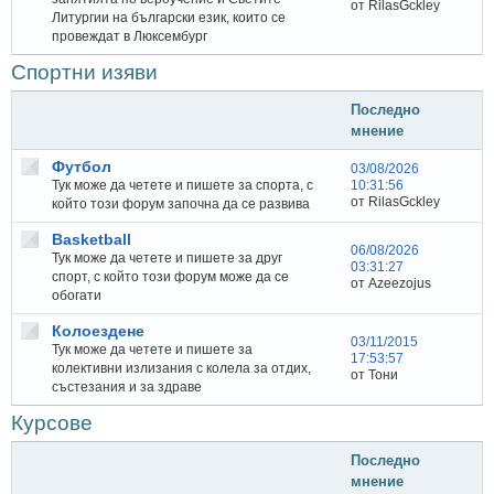
от RilasGckley
Литургии на български език, които се
провеждат в Люксембург
Спортни изяви
Последно
мнение
Футбол
03/08/2026
Тук може да четете и пишете за спорта, с
10:31:56
от RilasGckley
който този форум започна да се развива
Basketball
06/08/2026
Тук може да четете и пишете за друг
03:31:27
спорт, с който този форум може да се
от Azeezojus
обогати
Колоездене
03/11/2015
Тук може да четете и пишете за
17:53:57
колективни излизания с колела за отдих,
от Тони
състезания и за здраве
Курсове
Последно
мнение