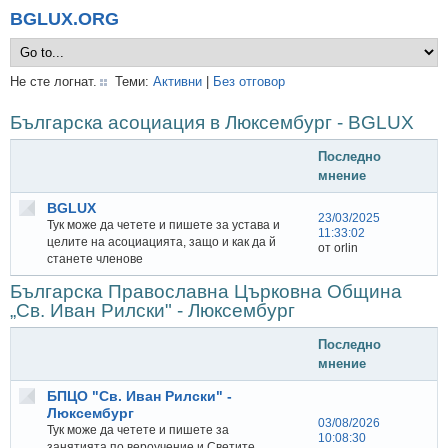
BGLUX.ORG
Не сте логнат.
Теми:
Активни
|
Без отговор
Българска асоциация в Люксембург - BGLUX
Последно
мнение
BGLUX
23/03/2025
Тук може да четете и пишете за устава и
11:33:02
целите на асоциацията, защо и как да й
от orlin
станете членове
Българска Православна Църковна Община
„Св. Иван Рилски" - Люксембург
Последно
мнение
БПЦО "Св. Иван Рилски" -
Люксембург
03/08/2026
Тук може да четете и пишете за
10:08:30
занятията по вероучение и Светите