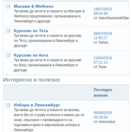
Масажи & Wellness
18/07/2023
Тук може да четете и пишете за Масажи &
09:54:50
Wellness предложения, организирани в
от VajraSaraswatiStani
Люксембург и другаде
Курсове по Тета
08/07/2019
Тук може да четете и пишете за курсове
11:50:27
по Тета, организирани в Люксембург и
от Sylvia
другаде
Курсове по йога
23/04/2018
Тук може да четете и пишете за курсове
07:21:14
по йога, организирани в Люксембург и
от Тони
другаде
Интересно и полезно
Последно
мнение
Избори в Люксембург
Тук може да четете и пишете за всичко,
06/08/2026
което Ви се струва полезно и важно да се
03:39:30
знае, свързано с провеждането на
от Azeezojus
парламентарни и европейски избори в
Люксембург